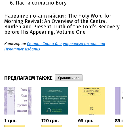
Пасти согласно Богу
Название по-английски :
The Holy Word for
Morning Revival: An Overview of the Central
Burden and Present Truth of the Lord’s Recovery
before His Appearing, Volume One
Категории:
Святое Слово для утреннего оживления
Печатные издания
ПРЕДЛАГАЕМ ТАКЖЕ
1
грн.
120
грн.
65
грн.
85
гр