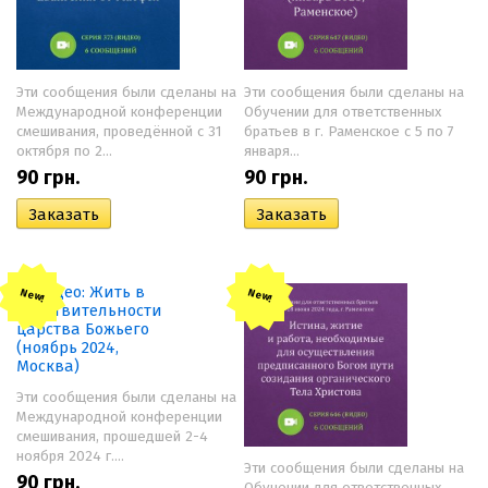
Эти сообщения были сделаны на
Эти сообщения были сделаны на
Международной конференции
Обучении для ответственных
смешивания, проведённой с 31
братьев в г. Раменское с 5 по 7
октября по 2...
января...
90
грн.
90
грн.
New!
New!
Эти сообщения были сделаны на
Международной конференции
смешивания, прошедшей 2-4
ноября 2024 г....
Эти сообщения были сделаны на
90
грн.