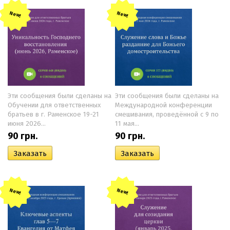
New!
New!
Эти сообщения были сделаны на
Эти сообщения были сделаны на
Обучении для ответственных
Международной конференции
братьев в г. Раменское 19-21
смешивания, проведённой с 9 по
июня 2026...
11 мая...
90
грн.
90
грн.
New!
New!