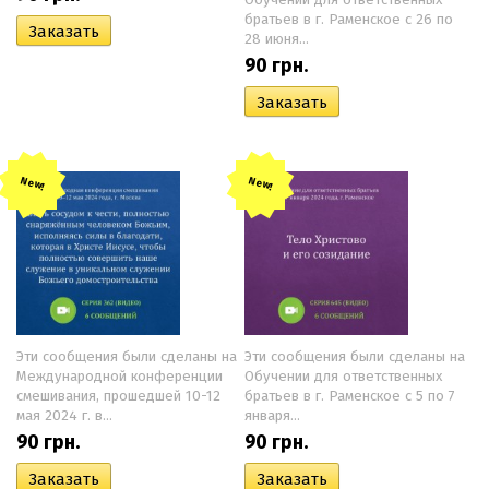
Обучении для ответственных
братьев в г. Раменское с 26 по
28 июня...
90
грн.
New!
New!
Эти сообщения были сделаны на
Эти сообщения были сделаны на
Международной конференции
Обучении для ответственных
смешивания, прошедшей 10-12
братьев в г. Раменское с 5 по 7
мая 2024 г. в...
января...
90
грн.
90
грн.