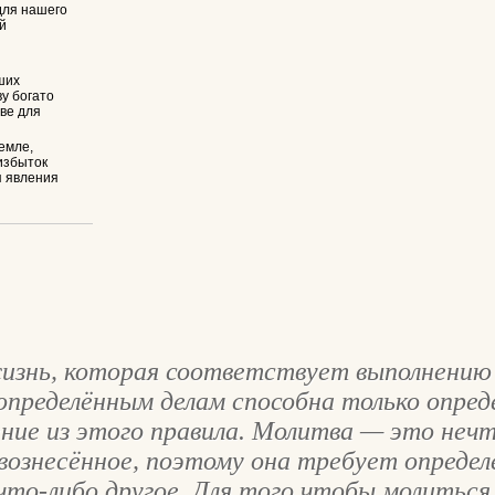
для нашего
й
ших
у богато
тве для
емле,
избыток
я явления
изнь, которая соответствует выполнению 
определённым делам способна только опред
ние из этого правила. Молитва — это нечт
евознесённое, поэтому она требует опреде
 что-либо другое. Для того чтобы молитьс