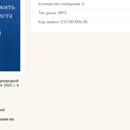
Количество сообщений:
6
Тип диска:
MP3
Код записи:
E23 IBCM01-06
ународной
 2023 г. в
ной
ркви как