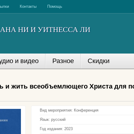
ылки
Контакты
Помощь
АНА НИ И УИТНЕССА ЛИ
удио и видео
Разное
Скидки
ть и жить всеобъемлющего Христа для 
Вид мероприятия:
Конференция
Язык:
русский
Год издания:
2023