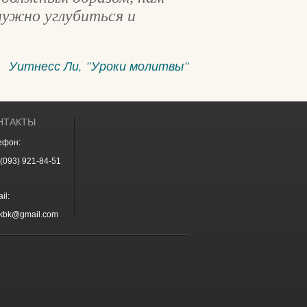
нужно углубиться и
Уитнесс Ли, "Уроки молитвы"
НТАКТЫ
ефон:
(093) 921-84-51
il:
vkbk@gmail.com