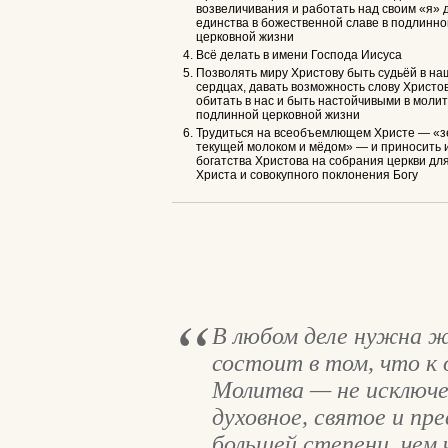
возвеличивания и работать над своим «я» 
единства в божественной славе в подлинно
церковной жизни
Всё делать в имени Господа Иисуса
Позволять миру Христову быть судьёй в на
сердцах, давать возможность слову Христов
обитать в нас и быть настойчивыми в моли
подлинной церковной жизни
Трудиться на всеобъемлющем Христе — «з
текущей молоком и мёдом» — и приносить 
богатства Христова на собрания церкви дл
Христа и совокупного поклонения Богу
В любом деле нужна ж
состоит в том, что к 
Молитва — не исключе
духовное, святое и пр
большей степени, чем